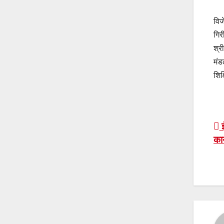
विज
गिर
श्र
मंड
शिक
P
ई
कार
n