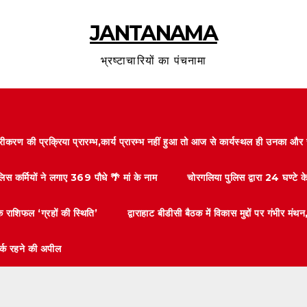
JANTANAMA
भ्रष्टाचारियों का पंचनामा
करण की प्रक्रिया प्रारम्भ,कार्य प्रारम्भ नहीं हुआ तो आज से कार्यस्थल ही उनका 
लिस कर्मियों ने लगाए 369 पौधे 🌴 मां के नाम
चोरगलिया पुलिस द्वारा 24 घण्टे 
 राशिफल ‘ग्रहों की स्थिति’
द्वाराहाट बीडीसी बैठक में विकास मुद्दों पर गंभीर
तर्क रहने की अपील