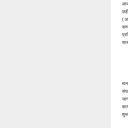
आज 
छड़
( अ
सम्
प्र
साथ
मान
संघ
जाग
कार
शुभ