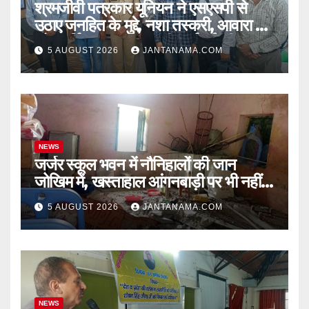
श्रमजीवी पत्रकार यूनियन ने एसएसपी से
उठाए जनहित के मुद्दे, नशा तस्करी, आवारा पशु
और पार्किंग व्यवस्था पर की कार्रवाई की मांग
5 AUGUST 2026
JANTANAMA.COM
NEWS
जर्जर स्कूल भवन में नौनिहालों की जान
जोखिम में, खस्ताहाल आंगनबाड़ी पर भी नहीं
जागा प्रशासन
5 AUGUST 2026
JANTANAMA.COM
NEWS