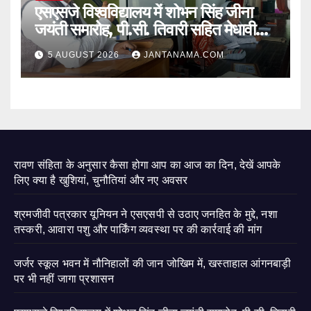
एसएसजे विश्वविद्यालय में शोभन सिंह जीना
जयंती समारोह, पी.सी. तिवारी सहित मेधावी
छात्र हुए सम्मानित
5 AUGUST 2026
JANTANAMA.COM
रावण संहिता के अनुसार कैसा होगा आप का आज का दिन, देखें आपके
लिए क्या है खुशियां, चुनौतियां और नए अवसर
श्रमजीवी पत्रकार यूनियन ने एसएसपी से उठाए जनहित के मुद्दे, नशा
तस्करी, आवारा पशु और पार्किंग व्यवस्था पर की कार्रवाई की मांग
जर्जर स्कूल भवन में नौनिहालों की जान जोखिम में, खस्ताहाल आंगनबाड़ी
पर भी नहीं जागा प्रशासन