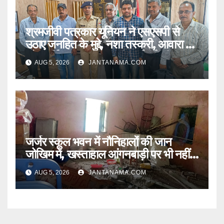
श्रमजीवी पत्रकार यूनियन ने एसएसपी से
उठाए जनहित के मुद्दे, नशा तस्करी, आवारा पशु
और पार्किंग व्यवस्था पर की कार्रवाई की मांग
AUG 5, 2026
JANTANAMA.COM
जर्जर स्कूल भवन में नौनिहालों की जान
जोखिम में, खस्ताहाल आंगनबाड़ी पर भी नहीं
जागा प्रशासन
AUG 5, 2026
JANTANAMA.COM