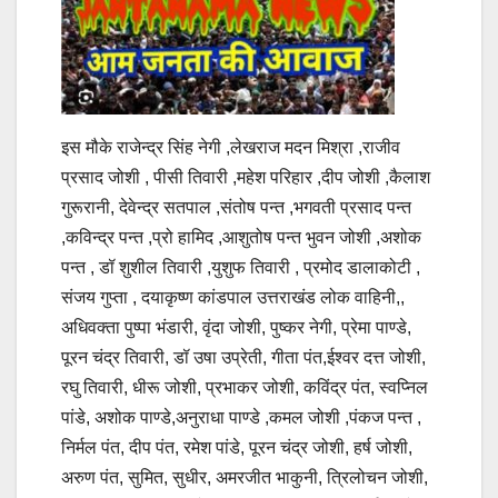
इस मौके राजेन्द्र सिंह नेगी ,लेखराज मदन मिश्रा ,राजीव
प्रसाद जोशी , पीसी तिवारी ,महेश परिहार ,दीप जोशी ,कैलाश
गुरूरानी, देवेन्द्र सतपाल ,संतोष पन्त ,भगवती प्रसाद पन्त
,कविन्द्र पन्त ,प्रो हामिद ,आशुतोष पन्त भुवन जोशी ,अशोक
पन्त , डॉ शुशील तिवारी ,युशुफ तिवारी , प्रमोद डालाकोटी ,
संजय गुप्ता , दयाकृष्ण कांडपाल उत्तराखंड लोक वाहिनी,,
अधिवक्ता पुष्पा भंडारी, वृंदा जोशी, पुष्कर नेगी, प्रेमा पाण्डे,
पूरन चंद्र तिवारी, डॉ उषा उप्रेती, गीता पंत,ईश्वर दत्त जोशी,
रघु तिवारी, धीरू जोशी, प्रभाकर जोशी, कविंद्र पंत, स्वप्निल
पांडे, अशोक पाण्डे,अनुराधा पाण्डे ,कमल जोशी ,पंकज पन्त ,
निर्मल पंत, दीप पंत, रमेश पांडे, पूरन चंद्र जोशी, हर्ष जोशी,
अरुण पंत, सुमित, सुधीर, अमरजीत भाकुनी, त्रिलोचन जोशी,