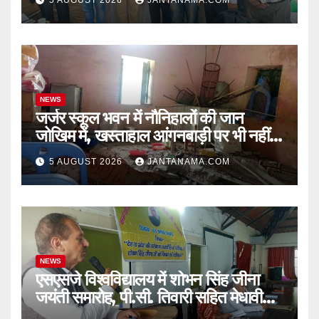
NEWS
जर्जर स्कूल भवन में नौनिहालों की जान
जोखिम में, खस्ताहाल आंगनबाड़ी पर भी नहीं
जागा प्रशासन
5 AUGUST 2026
JANTANAMA.COM
NEWS
एसएसजे विश्वविद्यालय में शोभन सिंह जीना
जयंती समारोह, पी.सी. तिवारी सहित मेधावी
छात्र हुए सम्मानित