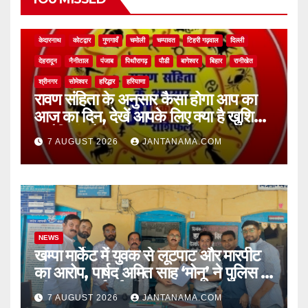
NEWS
अल्मोड़ा
असम
आगरा
उत्तर प्रदेश
उत्तराखंड
ऊधम सिंह नगर
केदारनाथ
कोटद्वार
गुणगावँ
चमोली
चम्पावत
टिहरी गढ़वाल
दिल्ली
देहरादून
नैनीताल
पंजाब
पिथौरागढ़
पौडी
बागेश्वर
बिहार
रानीखेत
श्रीनगर
सोमेश्वर
हरिद्धार
हरियाणा
रावण संहिता के अनुसार कैसा होगा आप का
आज का दिन, देखें आपके लिए क्या है खुशियां,
चुनौतियां और नए अवसर
7 AUGUST 2026
JANTANAMA.COM
NEWS
खम्पा मार्केट में युवक से लूटपाट और मारपीट
का आरोप, पार्षद अमित साह ‘मोनू’ ने पुलिस से
की सख्त कार्रवाई की मांग
7 AUGUST 2026
JANTANAMA.COM