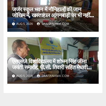
जर्जर स्कूल भवन में नौनिहालों की जान
जोखिम में, खस्ताहाल आंगनबाड़ी पर भी नहीं
जागा प्रशासन
AUG 5, 2026
JANTANAMA.COM
एसएसजे विश्वविद्यालय में शोभन सिंह जीना
जयंती समारोह, पी.सी. तिवारी सहित मेधावी
छात्र हुए सम्मानित
AUG 5, 2026
JANTANAMA.COM