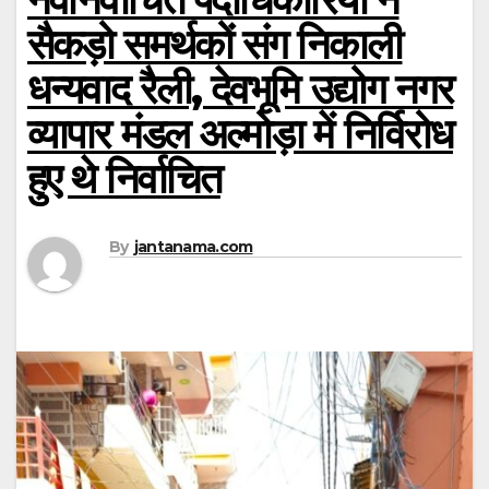
सैकड़ो समर्थकों संग निकाली
धन्यवाद रैली, देवभूमि उद्योग नगर
व्यापार मंडल अल्मोड़ा में निर्विरोध
हुए थे निर्वाचित
By
jantanama.com