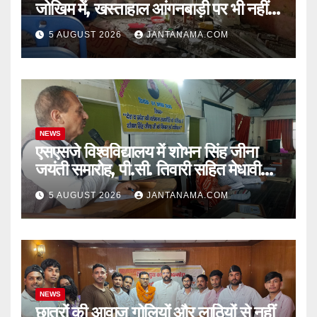
जोखिम में, खस्ताहाल आंगनबाड़ी पर भी नहीं
जागा प्रशासन
5 AUGUST 2026
JANTANAMA.COM
NEWS
एसएसजे विश्वविद्यालय में शोभन सिंह जीना
जयंती समारोह, पी.सी. तिवारी सहित मेधावी
छात्र हुए सम्मानित
5 AUGUST 2026
JANTANAMA.COM
NEWS
छात्रों की आवाज़ गोलियों और लाठियों से नहीं