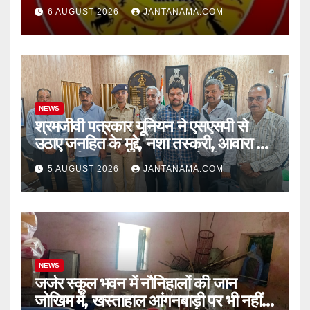
चुनौतियां और नए अवसर
6 AUGUST 2026
JANTANAMA.COM
NEWS
श्रमजीवी पत्रकार यूनियन ने एसएसपी से
उठाए जनहित के मुद्दे, नशा तस्करी, आवारा पशु
और पार्किंग व्यवस्था पर की कार्रवाई की मांग
5 AUGUST 2026
JANTANAMA.COM
NEWS
जर्जर स्कूल भवन में नौनिहालों की जान
जोखिम में, खस्ताहाल आंगनबाड़ी पर भी नहीं