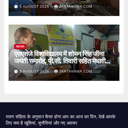
जागा प्रशासन
5 AUGUST 2026
JANTANAMA.COM
NEWS
एसएसजे विश्वविद्यालय में शोभन सिंह जीना
जयंती समारोह, पी.सी. तिवारी सहित मेधावी
छात्र हुए सम्मानित
5 AUGUST 2026
JANTANAMA.COM
रावण संहिता के अनुसार कैसा होगा आप का आज का दिन, देखें आपके
लिए क्या है खुशियां, चुनौतियां और नए अवसर