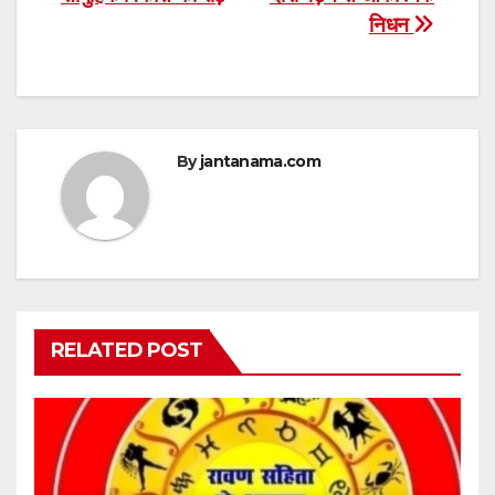
निधन
By
jantanama.com
RELATED POST