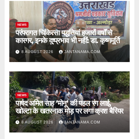
NEWS
परंपरागत चिकित्सा पद्धतियां हजारों वर्षों से
कारगर, इनके दुष्प्रभाव भी नहीं: डा. कृष्णमूर्ति
8 AUGUST 2026
JANTANAMA.COM
NEWS
पार्षद अमित साह ‘मोनू’ की पहल रंग लाई,
खोल्टा के खतरनाक मोड़ पर लगा क्रश बैरियर
8 AUGUST 2026
JANTANAMA.COM