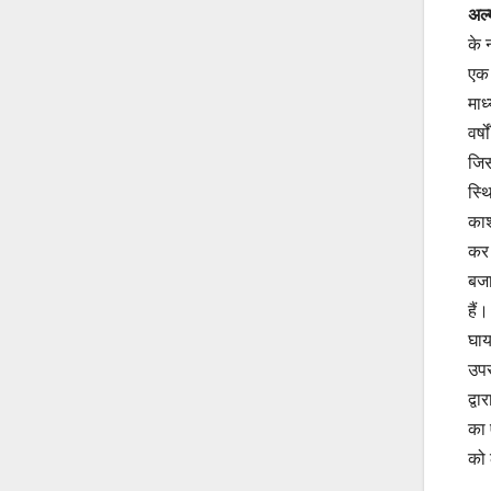
अल्
के 
एक 
माध
वर्
जिस
स्थ
काश
कर 
बजा
हैं
घाय
उपर
द्व
का 
को 