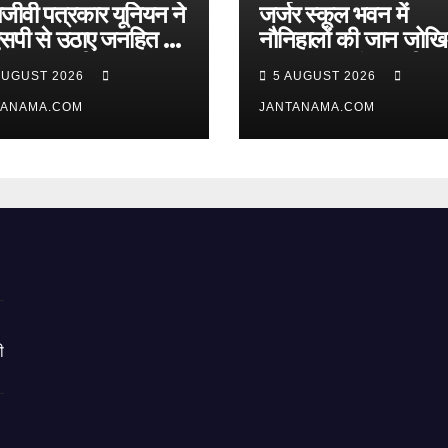
मजीवी पत्रकार यूनियन ने
जर्जर स्कूल भवन में
सपी से उठाए जनहित के
नौनिहालों की जान जोखिम 
दे, नशा तस्करी, आवारा पशु
खस्ताहाल आंगनबाड़ी पर
AUGUST 2026
5 AUGUST 2026
ार्किंग व्यवस्था पर की
नहीं जागा प्रशासन
रवाई की मांग
TANAMA.COM
JANTANAMA.COM
ी