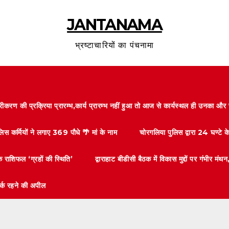
JANTANAMA
भ्रष्टाचारियों का पंचनामा
करण की प्रक्रिया प्रारम्भ,कार्य प्रारम्भ नहीं हुआ तो आज से कार्यस्थल ही उनका 
लिस कर्मियों ने लगाए 369 पौधे 🌴 मां के नाम
चोरगलिया पुलिस द्वारा 24 घण्टे 
 राशिफल ‘ग्रहों की स्थिति’
द्वाराहाट बीडीसी बैठक में विकास मुद्दों पर गंभीर
तर्क रहने की अपील