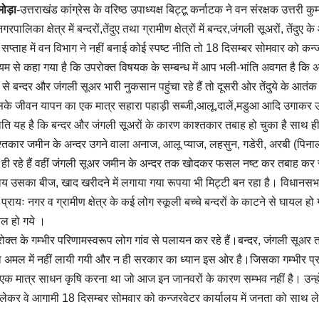
मोड़ा
-उत्तराखंड कांग्रेस के वरिष्ठ उपाध्यक्ष बिट्टू कर्नाटक ने वन संरक्षक उत्तरी 
नगरपालिका क्षेत्र में बन्दरों,तेंदुए तथा ग्रामीण क्षेत्रों में बन्दर,जंगली सूअरों, त
सप्ताह में वन विभाग ने नहीं बनाई कोई स्पष्ट नीति तो 18 दिसम्बर सोमवार को कन्जर
्यम से कहा गया है कि उपरोक्त विषयक के सम्बन्ध में आप भली-भांति अवगत है कि अ
षों से बन्दर और जंगली सूअर भारी नुकसान पहुंचा रहे हैं तो दूसरी ओर तेंदुये के आतंक 
के जीवन यापन का एक मात्र सहारा पहाड़ी सब्जी,आलू,दालें,मडुआ आदि उगाक
िति यह है कि बन्दर और जंगली सूअरों के कारण काश्तकार तबाह हो चुका है साथ ही 
्तकार जमीन के अन्दर उगने वाला अनाज, आलू प्याज, लहसुन, गडेरी, अरबी (पिनाल
ही रहे हैं वहीं जंगली सूअर जमीन के अन्दर तक खोदकर फसल नष्ट कर तबाह कर र
य उसका बीज, खाद खरीदने में लगाया गया रूपया भी मिट्टी बन रहा है। विधानसभा के
। प्रायः नगर व ग्रामीण क्षेत्र के कई लोग स्कूली बच्चे बन्दरों के काटने से घायल हो 
ल हो गये ।
ोक्त के गम्भीर परिणामस्वरूप लोग गांव से पलायन कर रहे हैं।बन्दर, जंगली सूअर त
ारा अमल में नहीं लायी गयी और न ही सरकार का ध्यान इस ओर है।जिसका गम्भीर प्र
एक मात्र साधन कृषि करना था जो आज इन जानवरों के कारण सम्भव नहीं है। उन्होंने 
लेकर वे आगामी 18 दिसम्बर सोमवार को कन्जरवेटर कार्यालय में जनता को साथ लेक