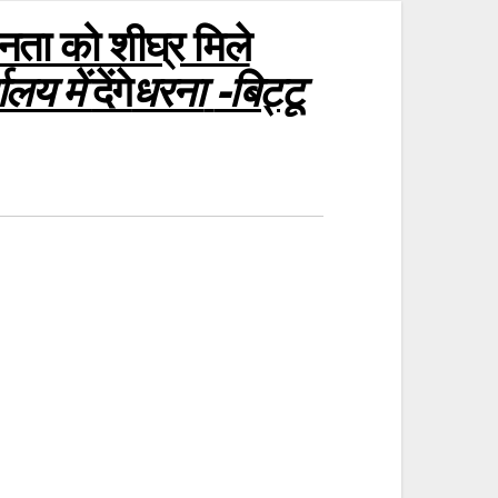
ता को शीघ्र मिले
ालय में
देंगे
धरना
-बिट्टू