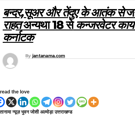
बन्दर,सूअर और तेंदुए के आतंक से
जन
राहत
अन्यथा 18 से
कन्जरवेटर कार्य
कर्नाटक
By
jantanama.com
read the love
ानामा न्यूज़ भुवन जोशी अल्मोड़ा उत्तराखण्ड