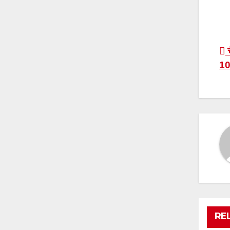
P
च
10
n
RE