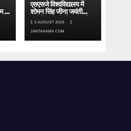
एसएसजे विश्वविद्यालय में
में,
शोभन सिंह जीना जयंती
 भी
समारोह, पी.सी. तिवारी सहित
5 AUGUST 2026
मेधावी छात्र हुए सम्मानित
JANTANAMA.COM