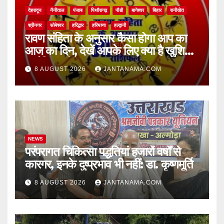
देहरादून
नैनीताल
पंजाब
पिथौरागढ़
पौडी
बागेश्वर
बिहार
रानीखेत
श्रीनगर
सोमेश्वर
हरिद्धार
हरियाणा
हल्द्वानी
रावण संहिता के अनुसार कैसा होगा आप का
आज का दिन, देखें आपके लिए क्या है खुशियां,
चुनौतियां और नए अवसर
8 AUGUST 2026
JANTANAMA.COM
NEWS
परंपरागत चिकित्सा पद्धतियां हजारों वर्षों से
कारगर, इनके दुष्प्रभाव भी नहीं: डा. कृष्णमूर्ति
8 AUGUST 2026
JANTANAMA.COM