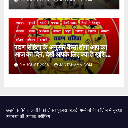
9 AUGUST 2026
JANTANAMA.COM
NEWS
असम
आगरा
उत्तर प्रदेश
उत्तराखंड
ऊधम सिंह नगर
केदारनाथ
कोटद्वार
गुणगावँ
चमोली
चम्पावत
टिहरी गढ़वाल
दिल्ली
देहरादून
नैनीताल
पंजाब
पिथौरागढ़
बागेश्वर
बिहार
रानीखेत
श्रीनगर
सोमेश्वर
हरिद्धार
हरियाणा
हल्द्वानी
रावण संहिता के अनुसार कैसा होगा आप का
आज का दिन, देखें आपके लिए क्या है खुशियां,
चुनौतियां और नए अवसर
9 AUGUST 2026
JANTANAMA.COM
खड़गे के नैनीताल दौरे को लेकर पुलिस अलर्ट, एमबीपीजी कॉलेज में सुरक्षा
व्यवस्था की व्यापक ब्रीफिंग