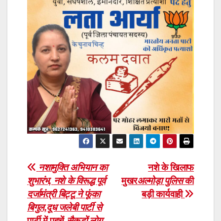
Post
नशामुक्ति अभियान का
नशे के खिलाफ
शुभारंभ,
नशे के विरूद्ध पूर्व
मुखर
अल्मोड़ा पुलिस
की
navigation
दर्जामंत्री बिट्टू ने फूंका
बड़ी कार्यवाही
बिगुल,दूध जलेबी पार्टी से
पार्टी में पहुचें
सैकड़ों लोग