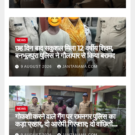
NEWS
छह दिन बाद सकुशल मिला 12 वर्षीय शिवम,
बनभूलपुरा पुलिस ने गौलापार से किया बरामद
9 AUGUST 2026
JANTANAMA.COM
NEWS
गोकशी करने वाले गैंग पर रामनगर पुलिस का
कड़ा प्रहार, दो आरोपी गिरफ्तार; दो वांछितों
की तलाश जारी