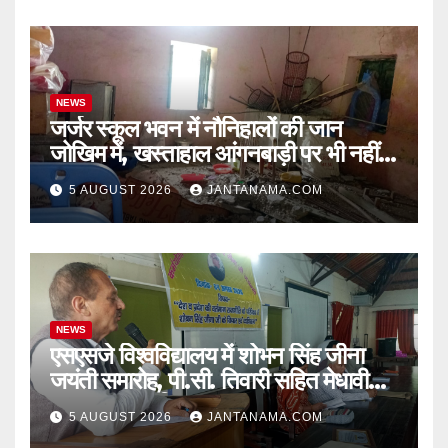
NEWS
जर्जर स्कूल भवन में नौनिहालों की जान
जोखिम में, खस्ताहाल आंगनबाड़ी पर भी नहीं
जागा प्रशासन
5 AUGUST 2026
JANTANAMA.COM
NEWS
एसएसजे विश्वविद्यालय में शोभन सिंह जीना
जयंती समारोह, पी.सी. तिवारी सहित मेधावी
छात्र हुए सम्मानित
5 AUGUST 2026
JANTANAMA.COM