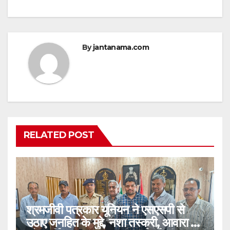
By
jantanama.com
RELATED POST
श्रमजीवी पत्रकार यूनियन ने एसएसपी से
उठाए जनहित के मुद्दे, नशा तस्करी, आवारा पशु