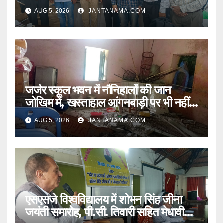
और पार्किंग व्यवस्था पर की कार्रवाई की मांग
AUG 5, 2026
JANTANAMA.COM
जर्जर स्कूल भवन में नौनिहालों की जान
जोखिम में, खस्ताहाल आंगनबाड़ी पर भी नहीं
जागा प्रशासन
AUG 5, 2026
JANTANAMA.COM
एसएसजे विश्वविद्यालय में शोभन सिंह जीना
जयंती समारोह, पी.सी. तिवारी सहित मेधावी