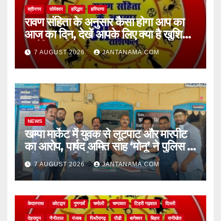
श्रीनगर
सोमेश्वर
हरिद्धार
हरियाणा
रावण संहिता के अनुसार कैसा होगा आप का
आज का दिन, देखें आपके लिए क्या है खुशियां,
चुनौतियां और नए अवसर
7 AUGUST 2026
JANTANAMA.COM
NEWS
खम्पा मार्केट में युवक से लूटपाट और मारपीट
का आरोप, पार्षद अमित साह ‘मोनू’ ने पुलिस से
की सख्त कार्रवाई की मांग
7 AUGUST 2026
JANTANAMA.COM
NEWS
अल्मोड़ा
असम
आगरा
उत्तर प्रदेश
उत्तराखंड
ऊधम सिंह नगर
केदारनाथ
कोटद्वार
गुणगावँ
चमोली
चम्पावत
टिहरी गढ़वाल
दिल्ली
देहरादून
नैनीताल
पंजाब
पिथौरागढ़
पौडी
बागेश्वर
बिहार
रानीखेत