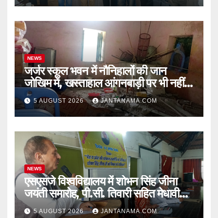
NEWS
जर्जर स्कूल भवन में नौनिहालों की जान
जोखिम में, खस्ताहाल आंगनबाड़ी पर भी नहीं
जागा प्रशासन
5 AUGUST 2026
JANTANAMA.COM
NEWS
एसएसजे विश्वविद्यालय में शोभन सिंह जीना
जयंती समारोह, पी.सी. तिवारी सहित मेधावी
छात्र हुए सम्मानित
5 AUGUST 2026
JANTANAMA.COM