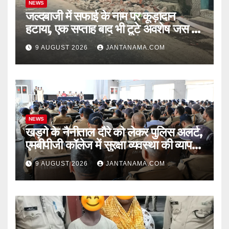
NEWS
जल्दबाजी में सफाई के नाम पर कूड़ादान
हटाया, एक सप्ताह बाद भी टूटे अवशेष जस के
तस! निगम की ‘सफाई’ पर उठे सवाल
9 AUGUST 2026
JANTANAMA.COM
NEWS
खड़गे के नैनीताल दौरे को लेकर पुलिस अलर्ट,
एमबीपीजी कॉलेज में सुरक्षा व्यवस्था की व्यापक
ब्रीफिंग
9 AUGUST 2026
JANTANAMA.COM