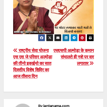
Post
राष्ट्रीय सेवा योजना
एसएसपी अल्मोड़ा के कमान
एस एस जे परिसर अल्मोड़ा
संभालते ही नशे पर वार
navigation
की तीनो इकाईयो का सात
लगातार
दिवसीय विशेष शिविर का
आज तीसरा दिन
By
jantanama.com