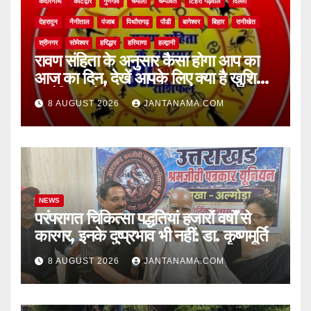
केदारनाथ
कोटद्वार
गुणगावँ
चमोली
चम्पावत
टिहरी गढ़वाल
दिल्ली
देहरादून
नैनीताल
पंजाब
पिथौरागढ़
पौडी
बागेश्वर
बिहार
रानीखेत
श्रीनगर
सोमेश्वर
हरिद्धार
हरियाणा
हल्द्वानी
रावण संहिता के अनुसार कैसा होगा आप का
आज का दिन, देखें आपके लिए क्या है खुशियां,
चुनौतियां और नए अवसर
8 AUGUST 2026
JANTANAMA.COM
NEWS
परंपरागत चिकित्सा पद्धतियां हजारों वर्षों से
कारगर, इनके दुष्प्रभाव भी नहीं: डा. कृष्णमूर्ति
8 AUGUST 2026
JANTANAMA.COM