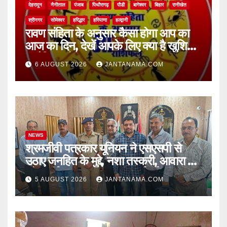
देहरादून
नैनीताल
पंजाब
पिथौरागढ़
पौडी
बागेश्वर
बिहार
रानीखेत
श्रीनगर
सोमेश्वर
हरिद्धार
हरियाणा
हल्द्वानी
रावण संहिता के अनुसार कैसा होगा आप का
आज का दिन, देखें आपके लिए क्या है खुशियां,
चुनौतियां और नए अवसर
6 AUGUST 2026
JANTANAMA.COM
NEWS
श्रमजीवी पत्रकार यूनियन ने एसएसपी से
उठाए जनहित के मुद्दे, नशा तस्करी, आवारा पशु
और पार्किंग व्यवस्था पर की कार्रवाई की मांग
5 AUGUST 2026
JANTANAMA.COM