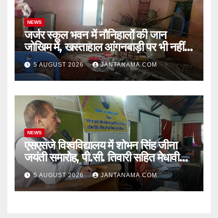
NEWS
जर्जर स्कूल भवन में नौनिहालों की जान
जोखिम में, खस्ताहाल आंगनबाड़ी पर भी नहीं
जागा प्रशासन
5 AUGUST 2026
JANTANAMA.COM
NEWS
एसएसजे विश्वविद्यालय में शोभन सिंह जीना
जयंती समारोह, पी.सी. तिवारी सहित मेधावी
छात्र हुए सम्मानित
5 AUGUST 2026
JANTANAMA.COM