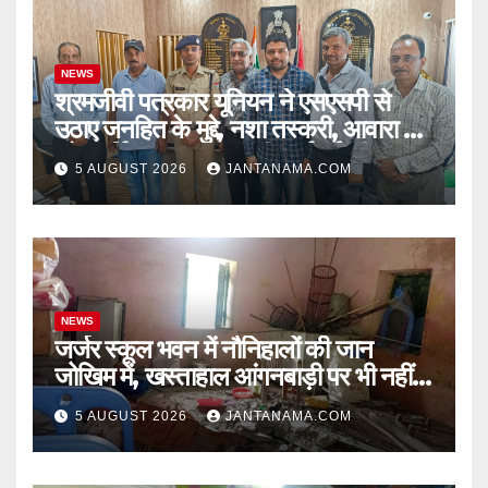
NEWS
श्रमजीवी पत्रकार यूनियन ने एसएसपी से
उठाए जनहित के मुद्दे, नशा तस्करी, आवारा पशु
और पार्किंग व्यवस्था पर की कार्रवाई की मांग
5 AUGUST 2026
JANTANAMA.COM
NEWS
जर्जर स्कूल भवन में नौनिहालों की जान
जोखिम में, खस्ताहाल आंगनबाड़ी पर भी नहीं
जागा प्रशासन
5 AUGUST 2026
JANTANAMA.COM