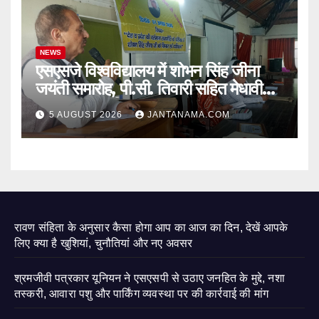
NEWS
एसएसजे विश्वविद्यालय में शोभन सिंह जीना
जयंती समारोह, पी.सी. तिवारी सहित मेधावी
छात्र हुए सम्मानित
5 AUGUST 2026
JANTANAMA.COM
रावण संहिता के अनुसार कैसा होगा आप का आज का दिन, देखें आपके
लिए क्या है खुशियां, चुनौतियां और नए अवसर
श्रमजीवी पत्रकार यूनियन ने एसएसपी से उठाए जनहित के मुद्दे, नशा
तस्करी, आवारा पशु और पार्किंग व्यवस्था पर की कार्रवाई की मांग