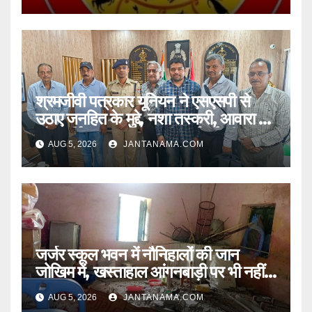
श्रमजीवी पत्रकार यूनियन ने एसएसपी से
उठाए जनहित के मुद्दे, नशा तस्करी, आवारा पशु
और पार्किंग व्यवस्था पर की कार्रवाई की मांग
AUG 5, 2026
JANTANAMA.COM
जर्जर स्कूल भवन में नौनिहालों की जान
जोखिम में, खस्ताहाल आंगनबाड़ी पर भी नहीं
जागा प्रशासन
AUG 5, 2026
JANTANAMA.COM