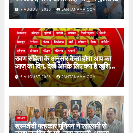
की सख्त कार्रवाई की मांग
7 AUGUST 2026
JANTANAMA.COM
NEWS
अल्मोड़ा
असम
आगरा
उत्तर प्रदेश
उत्तराखंड
ऊधम सिंह नगर
केदारनाथ
कोटद्वार
गुणगावँ
चमोली
चम्पावत
टिहरी गढ़वाल
दिल्ली
देहरादून
नैनीताल
पंजाब
पिथौरागढ़
पौडी
बागेश्वर
बिहार
रानीखेत
श्रीनगर
सोमेश्वर
हरिद्धार
हरियाणा
हल्द्वानी
रावण संहिता के अनुसार कैसा होगा आप का
आज का दिन, देखें आपके लिए क्या है खुशियां,
चुनौतियां और नए अवसर
6 AUGUST 2026
JANTANAMA.COM
NEWS
श्रमजीवी पत्रकार यूनियन ने एसएसपी से