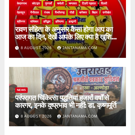
केदारनाथ
कोटद्वार
गुणगावँ
चमोली
चम्पावत
टिहरी गढ़वाल
दिल्ली
देहरादून
नैनीताल
पंजाब
पिथौरागढ़
पौडी
बागेश्वर
बिहार
रानीखेत
श्रीनगर
सोमेश्वर
हरिद्धार
हरियाणा
हल्द्वानी
रावण संहिता के अनुसार कैसा होगा आप का
आज का दिन, देखें आपके लिए क्या है खुशियां,
चुनौतियां और नए अवसर
8 AUGUST 2026
JANTANAMA.COM
NEWS
परंपरागत चिकित्सा पद्धतियां हजारों वर्षों से
कारगर, इनके दुष्प्रभाव भी नहीं: डा. कृष्णमूर्ति
8 AUGUST 2026
JANTANAMA.COM