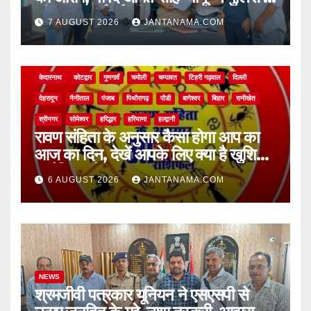
की सख्त कार्रवाई की मांग
7 AUGUST 2026
JANTANAMA.COM
NEWS
अल्मोड़ा
असम
आगरा
उत्तर प्रदेश
उत्तराखंड
ऊधम सिंह नगर
केदारनाथ
कोटद्वार
गुणगावँ
चमोली
चम्पावत
टिहरी गढ़वाल
दिल्ली
देहरादून
नैनीताल
पंजाब
पिथौरागढ़
पौडी
बागेश्वर
बिहार
रानीखेत
श्रीनगर
सोमेश्वर
हरिद्धार
हरियाणा
हल्द्वानी
रावण संहिता के अनुसार कैसा होगा आप का
आज का दिन, देखें आपके लिए क्या है खुशियां,
चुनौतियां और नए अवसर
6 AUGUST 2026
JANTANAMA.COM
NEWS
श्रमजीवी पत्रकार यूनियन ने एसएसपी से