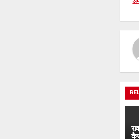
अप
RE
रा
कै