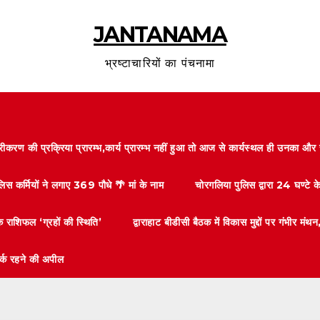
JANTANAMA
भ्रष्टाचारियों का पंचनामा
करण की प्रक्रिया प्रारम्भ,कार्य प्रारम्भ नहीं हुआ तो आज से कार्यस्थल ही उनका 
लिस कर्मियों ने लगाए 369 पौधे 🌴 मां के नाम
चोरगलिया पुलिस द्वारा 24 घण्टे 
 राशिफल ‘ग्रहों की स्थिति’
द्वाराहाट बीडीसी बैठक में विकास मुद्दों पर गंभीर
तर्क रहने की अपील