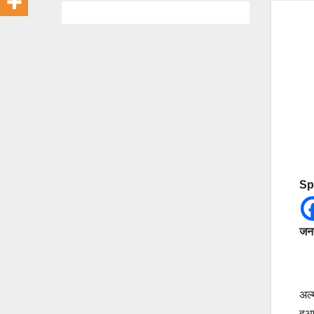
Sp
जनत
अल्
हुआ