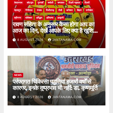
केदारनाथ
कोटद्वार
गुणगावँ
चमोली
चम्पावत
टिहरी गढ़वाल
दिल्ली
देहरादून
नैनीताल
पंजाब
पिथौरागढ़
पौडी
बागेश्वर
बिहार
रानीखेत
श्रीनगर
सोमेश्वर
हरिद्धार
हरियाणा
हल्द्वानी
रावण संहिता के अनुसार कैसा होगा आप का
आज का दिन, देखें आपके लिए क्या है खुशियां,
चुनौतियां और नए अवसर
8 AUGUST 2026
JANTANAMA.COM
NEWS
परंपरागत चिकित्सा पद्धतियां हजारों वर्षों से
कारगर, इनके दुष्प्रभाव भी नहीं: डा. कृष्णमूर्ति
8 AUGUST 2026
JANTANAMA.COM