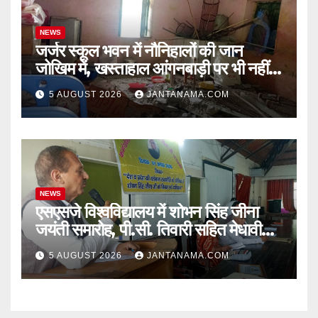
NEWS
जर्जर स्कूल भवन में नौनिहालों की जान
जोखिम में, खस्ताहाल आंगनबाड़ी पर भी नहीं
जागा प्रशासन
5 AUGUST 2026
JANTANAMA.COM
NEWS
एसएसजे विश्वविद्यालय में शोभन सिंह जीना
जयंती समारोह, पी.सी. तिवारी सहित मेधावी
छात्र हुए सम्मानित
5 AUGUST 2026
JANTANAMA.COM