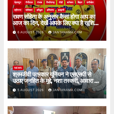
देहरादून
नैनीताल
पंजाब
पिथौरागढ़
पौडी
बागेश्वर
बिहार
रानीखेत
श्रीनगर
सोमेश्वर
हरिद्धार
हरियाणा
हल्द्वानी
रावण संहिता के अनुसार कैसा होगा आप का
आज का दिन, देखें आपके लिए क्या है खुशियां,
चुनौतियां और नए अवसर
6 AUGUST 2026
JANTANAMA.COM
NEWS
श्रमजीवी पत्रकार यूनियन ने एसएसपी से
उठाए जनहित के मुद्दे, नशा तस्करी, आवारा पशु
और पार्किंग व्यवस्था पर की कार्रवाई की मांग
5 AUGUST 2026
JANTANAMA.COM