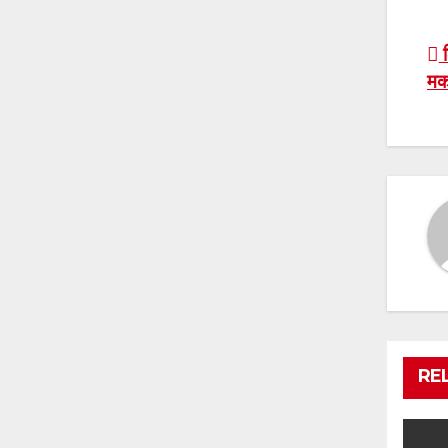
P
क
मक
n
RE