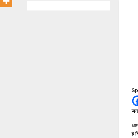
Sp
जनत
आम 
है 