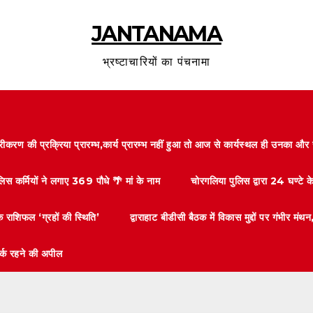
JANTANAMA
भ्रष्टाचारियों का पंचनामा
करण की प्रक्रिया प्रारम्भ,कार्य प्रारम्भ नहीं हुआ तो आज से कार्यस्थल ही उनका 
लिस कर्मियों ने लगाए 369 पौधे 🌴 मां के नाम
चोरगलिया पुलिस द्वारा 24 घण्टे 
 राशिफल ‘ग्रहों की स्थिति’
द्वाराहाट बीडीसी बैठक में विकास मुद्दों पर गंभीर
तर्क रहने की अपील