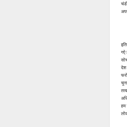
चंड
अपम
इति
गऐ 
सोच
देश
फरो
चुन
तत्
अधि
हम 
लोक