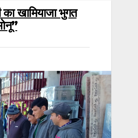
 का खामियाजा भुगत
मोनू”