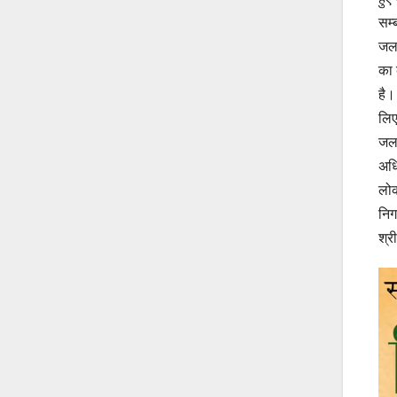
सम्
जल 
का 
है।
लिए
जल 
अधि
लोक
निग
श्र