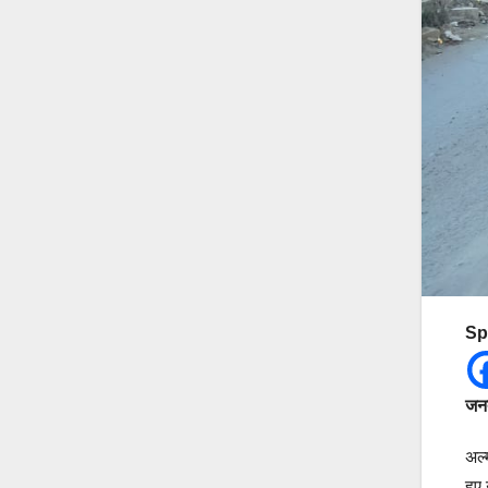
Sp
जनत
अल्
हुए