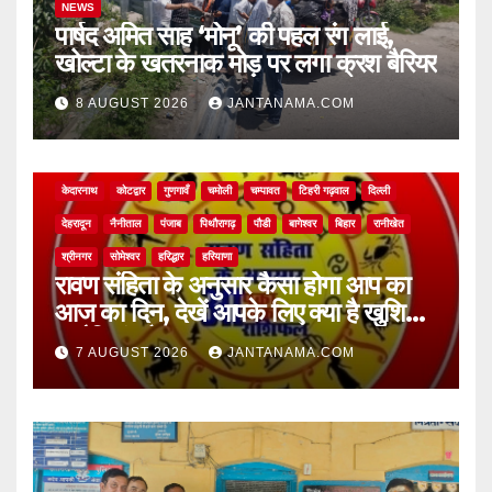
NEWS
पार्षद अमित साह ‘मोनू’ की पहल रंग लाई,
खोल्टा के खतरनाक मोड़ पर लगा क्रश बैरियर
8 AUGUST 2026
JANTANAMA.COM
NEWS
अल्मोड़ा
असम
आगरा
उत्तर प्रदेश
उत्तराखंड
ऊधम सिंह नगर
केदारनाथ
कोटद्वार
गुणगावँ
चमोली
चम्पावत
टिहरी गढ़वाल
दिल्ली
देहरादून
नैनीताल
पंजाब
पिथौरागढ़
पौडी
बागेश्वर
बिहार
रानीखेत
श्रीनगर
सोमेश्वर
हरिद्धार
हरियाणा
रावण संहिता के अनुसार कैसा होगा आप का
आज का दिन, देखें आपके लिए क्या है खुशियां,
चुनौतियां और नए अवसर
7 AUGUST 2026
JANTANAMA.COM