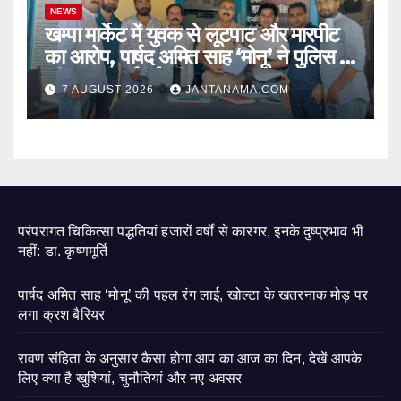
NEWS
खम्पा मार्केट में युवक से लूटपाट और मारपीट
का आरोप, पार्षद अमित साह ‘मोनू’ ने पुलिस से
की सख्त कार्रवाई की मांग
7 AUGUST 2026
JANTANAMA.COM
परंपरागत चिकित्सा पद्धतियां हजारों वर्षों से कारगर, इनके दुष्प्रभाव भी
नहीं: डा. कृष्णमूर्ति
पार्षद अमित साह ‘मोनू’ की पहल रंग लाई, खोल्टा के खतरनाक मोड़ पर
लगा क्रश बैरियर
रावण संहिता के अनुसार कैसा होगा आप का आज का दिन, देखें आपके
लिए क्या है खुशियां, चुनौतियां और नए अवसर