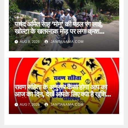
पार्षद अमित साह ‘मोनू’ की पहल रंग लाई,
खोल्टा के खतरनाक मोड़ पर लगा क्रश
बैरियर
AUG 8, 2026
JANTANAMA.COM
रावण संहिता के अनुसार कैसा होगा आप का
आज का दिन, देखें आपके लिए क्या है खुशियां,
चुनौतियां और नए अवसर
AUG 7, 2026
JANTANAMA.COM