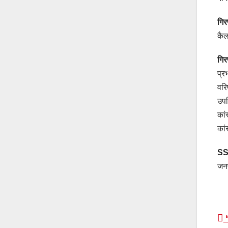
गिर
कैल
गिर
प्र
वरि
उपन
कां
कां
SSP
जनप
P
“