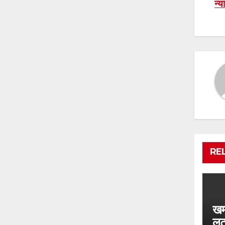
न्य
n
RE
खम्
लू