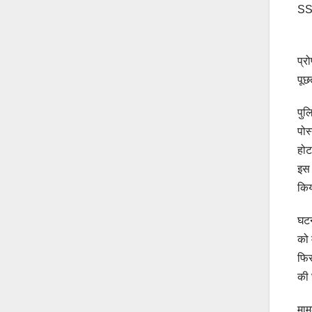
SSP
प्र
पूछ
पुल
पोस
होट
इस 
किय
घटन
को 
फिर
की 
माम