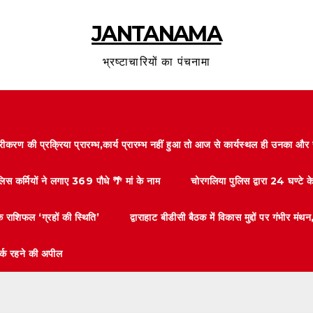
JANTANAMA
भ्रष्टाचारियों का पंचनामा
करण की प्रक्रिया प्रारम्भ,कार्य प्रारम्भ नहीं हुआ तो आज से कार्यस्थल ही उनका 
लिस कर्मियों ने लगाए 369 पौधे 🌴 मां के नाम
चोरगलिया पुलिस द्वारा 24 घण्टे 
 राशिफल ‘ग्रहों की स्थिति’
द्वाराहाट बीडीसी बैठक में विकास मुद्दों पर गंभीर
तर्क रहने की अपील