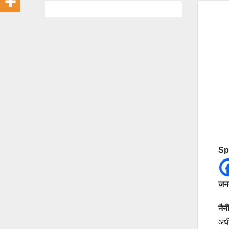
Sp
जनत
नैन
अधी