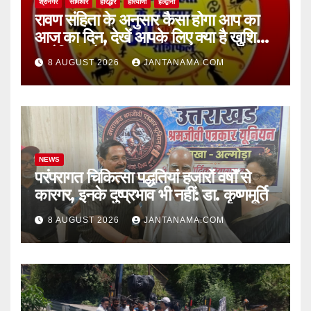
श्रीनगर
सोमेश्वर
हरिद्धार
हरियाणा
हल्द्वानी
रावण संहिता के अनुसार कैसा होगा आप का
आज का दिन, देखें आपके लिए क्या है खुशियां,
चुनौतियां और नए अवसर
8 AUGUST 2026
JANTANAMA.COM
NEWS
परंपरागत चिकित्सा पद्धतियां हजारों वर्षों से
कारगर, इनके दुष्प्रभाव भी नहीं: डा. कृष्णमूर्ति
8 AUGUST 2026
JANTANAMA.COM