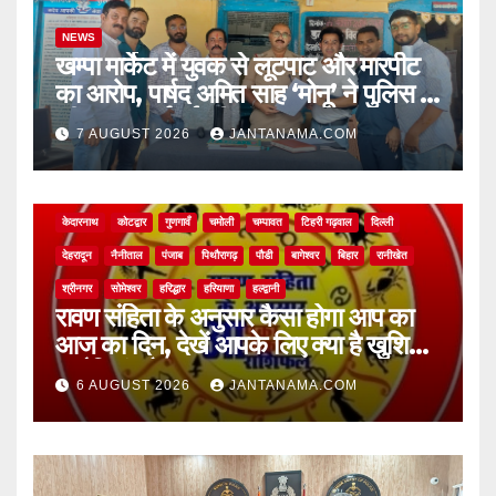
NEWS
खम्पा मार्केट में युवक से लूटपाट और मारपीट
का आरोप, पार्षद अमित साह ‘मोनू’ ने पुलिस से
की सख्त कार्रवाई की मांग
7 AUGUST 2026
JANTANAMA.COM
NEWS
अल्मोड़ा
असम
आगरा
उत्तर प्रदेश
उत्तराखंड
ऊधम सिंह नगर
केदारनाथ
कोटद्वार
गुणगावँ
चमोली
चम्पावत
टिहरी गढ़वाल
दिल्ली
देहरादून
नैनीताल
पंजाब
पिथौरागढ़
पौडी
बागेश्वर
बिहार
रानीखेत
श्रीनगर
सोमेश्वर
हरिद्धार
हरियाणा
हल्द्वानी
रावण संहिता के अनुसार कैसा होगा आप का
आज का दिन, देखें आपके लिए क्या है खुशियां,
चुनौतियां और नए अवसर
6 AUGUST 2026
JANTANAMA.COM