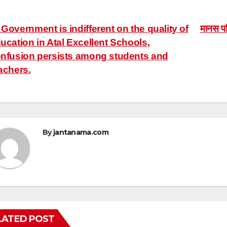
ost
Government is indifferent on the quality of
मानस पब
ucation in Atal Excellent Schools,
avigation
nfusion persists among students and
achers.
By
jantanama.com
LATED POST