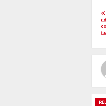
P
ed
n
co
te
RE