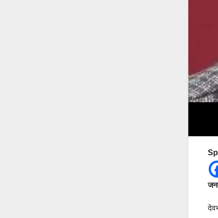
Sp
जनत
देव