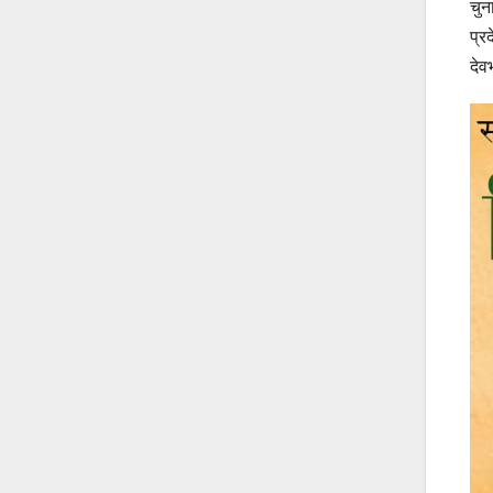
चुन
प्र
देव