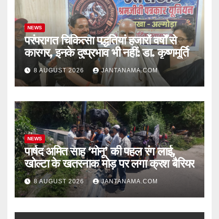
NEWS
परंपरागत चिकित्सा पद्धतियां हजारों वर्षों से
कारगर, इनके दुष्प्रभाव भी नहीं: डा. कृष्णमूर्ति
8 AUGUST 2026
JANTANAMA.COM
NEWS
पार्षद अमित साह ‘मोनू’ की पहल रंग लाई,
खोल्टा के खतरनाक मोड़ पर लगा क्रश बैरियर
8 AUGUST 2026
JANTANAMA.COM