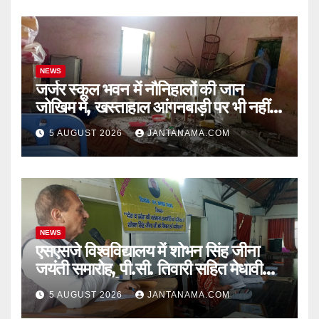
NEWS
जर्जर स्कूल भवन में नौनिहालों की जान
जोखिम में, खस्ताहाल आंगनबाड़ी पर भी नहीं
जागा प्रशासन
5 AUGUST 2026
JANTANAMA.COM
NEWS
एसएसजे विश्वविद्यालय में शोभन सिंह जीना
जयंती समारोह, पी.सी. तिवारी सहित मेधावी
छात्र हुए सम्मानित
5 AUGUST 2026
JANTANAMA.COM