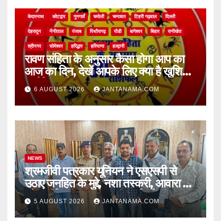
NEWS
अल्मोड़ा
असम
आगरा
उत्तर प्रदेश
उत्तराखंड
ऊधम सिंह नगर
केदारनाथ
कोटद्वार
गुणगावँ
चमोली
चम्पावत
टिहरी गढ़वाल
दिल्ली
देहरादून
नैनीताल
पंजाब
पिथौरागढ़
पौडी
बागेश्वर
बिहार
रानीखेत
श्रीनगर
सोमेश्वर
हरिद्धार
हरियाणा
हल्द्वानी
रावण संहिता के अनुसार कैसा होगा आप का
आज का दिन, देखें आपके लिए क्या है खुशियां,
चुनौतियां और नए अवसर
6 AUGUST 2026
JANTANAMA.COM
NEWS
श्रमजीवी पत्रकार यूनियन ने एसएसपी से
उठाए जनहित के मुद्दे, नशा तस्करी, आवारा पशु
और पार्किंग व्यवस्था पर की कार्रवाई की मांग
5 AUGUST 2026
JANTANAMA.COM