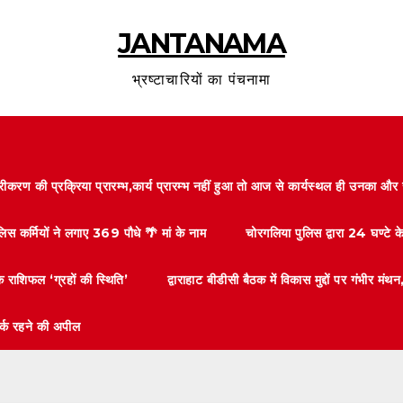
JANTANAMA
भ्रष्टाचारियों का पंचनामा
करण की प्रक्रिया प्रारम्भ,कार्य प्रारम्भ नहीं हुआ तो आज से कार्यस्थल ही उनका 
लिस कर्मियों ने लगाए 369 पौधे 🌴 मां के नाम
चोरगलिया पुलिस द्वारा 24 घण्टे 
 राशिफल ‘ग्रहों की स्थिति’
द्वाराहाट बीडीसी बैठक में विकास मुद्दों पर गंभीर
तर्क रहने की अपील