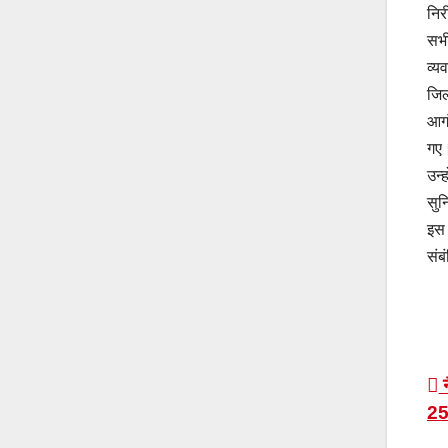
निर
सभी
व्य
जिल
आगं
गए
उन्
सुन
इस 
संब
P
न
25
n