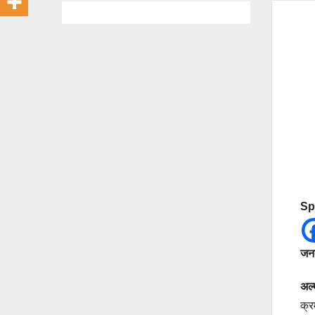
Sp
जनत
अल्
क्र