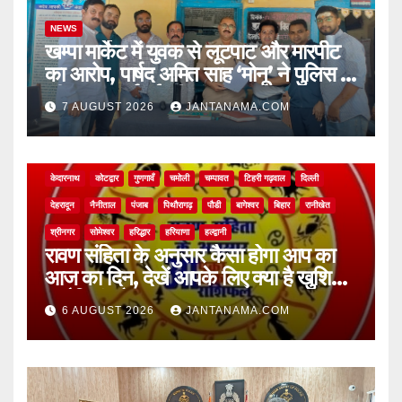
NEWS
खम्पा मार्केट में युवक से लूटपाट और मारपीट
का आरोप, पार्षद अमित साह ‘मोनू’ ने पुलिस से
की सख्त कार्रवाई की मांग
7 AUGUST 2026
JANTANAMA.COM
NEWS
अल्मोड़ा
असम
आगरा
उत्तर प्रदेश
उत्तराखंड
ऊधम सिंह नगर
केदारनाथ
कोटद्वार
गुणगावँ
चमोली
चम्पावत
टिहरी गढ़वाल
दिल्ली
देहरादून
नैनीताल
पंजाब
पिथौरागढ़
पौडी
बागेश्वर
बिहार
रानीखेत
श्रीनगर
सोमेश्वर
हरिद्धार
हरियाणा
हल्द्वानी
रावण संहिता के अनुसार कैसा होगा आप का
आज का दिन, देखें आपके लिए क्या है खुशियां,
चुनौतियां और नए अवसर
6 AUGUST 2026
JANTANAMA.COM