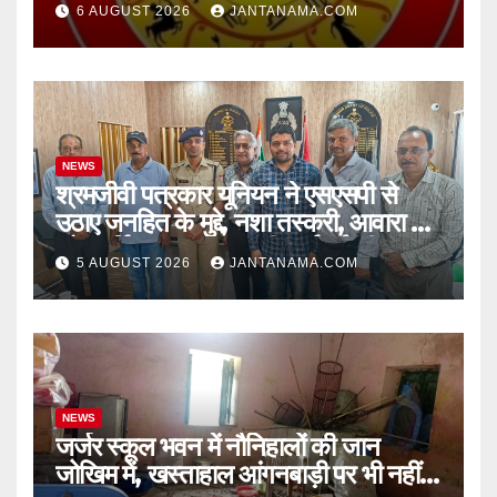
6 AUGUST 2026
JANTANAMA.COM
NEWS
श्रमजीवी पत्रकार यूनियन ने एसएसपी से
उठाए जनहित के मुद्दे, नशा तस्करी, आवारा पशु
और पार्किंग व्यवस्था पर की कार्रवाई की मांग
5 AUGUST 2026
JANTANAMA.COM
NEWS
जर्जर स्कूल भवन में नौनिहालों की जान
जोखिम में, खस्ताहाल आंगनबाड़ी पर भी नहीं