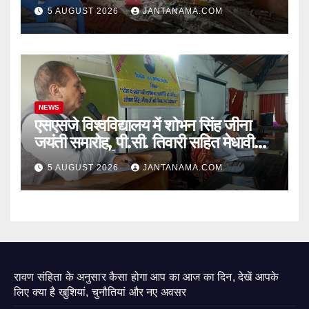
जागा प्रशासन
5 AUGUST 2026
JANTANAMA.COM
NEWS
एसएसजे विश्वविद्यालय में शोभन सिंह जीना
जयंती समारोह, पी.सी. तिवारी सहित मेधावी
छात्र हुए सम्मानित
5 AUGUST 2026
JANTANAMA.COM
रावण संहिता के अनुसार कैसा होगा आप का आज का दिन, देखें आपके
लिए क्या है खुशियां, चुनौतियां और नए अवसर