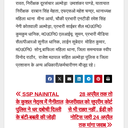
रावत, निरीक्षक दूरसंचार अल्मोड़ा उमाशंकर पाण्डे, यातायात
निरीक्षक दरबान सिंह मेहता, एफएसओ महेश चन्द्र, थानाध्यक्ष
महिला थाना मीना आर्या, चौकी प्रभारी एनटीडी रमेश सिंह
नेगी कोतवाली अल्मोड़ा, प्रभारी साईबर सैल म0उ0नि0
कुमकुम धानिक, म0उ0नि0 एलआईयू सुमन, प्रभारी मीडिया
सैल/पीआरओ सुनील धानिक, लाईन सुबेदार मोहित कुमार,
म0उ0नि0 सोनू बाफिला महिला थाना, जिला समन्वयक स्वीप
विनोद राठौर, राजेश मठपाल सहित अल्मोड़ा पुलिस व जिला
प्रशासन के अन्य अधिकारी/कर्मचारीगण मौजूद रहे।
Post
SSP NAINITAL
28 अप्रैल तक तो
के कुशल नेतृत्व में नैनीताल
केजरीवाल को सुप्रीम कोर्ट
navigation
पुलिस ने धर दबोची दिल्ली
से भी राहत नहीं , ईडी को
के बंटी-बबली की जोड़ी
नोटिस जारी 24 अप्रैल
तक मांगा जवाब