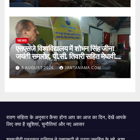
NEWS
एसएसजे विश्वविद्यालय में शोभन सिंह जीना
जयंती समारोह, पी.सी. तिवारी सहित मेधावी
छात्र हुए सम्मानित
5 AUGUST 2026
JANTANAMA.COM
रावण संहिता के अनुसार कैसा होगा आप का आज का दिन, देखें आपके
लिए क्या है खुशियां, चुनौतियां और नए अवसर
श्रमजीवी पत्रकार यूनियन ने एसएसपी से उठाए जनहित के मुद्दे, नशा