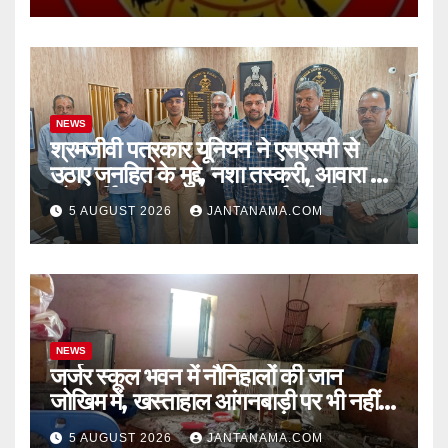
NEWS
श्रमजीवी पत्रकार यूनियन ने एसएसपी से
उठाए जनहित के मुद्दे, नशा तस्करी, आवारा पशु
और पार्किंग व्यवस्था पर की कार्रवाई की मांग
5 AUGUST 2026
JANTANAMA.COM
NEWS
जर्जर स्कूल भवन में नौनिहालों की जान
जोखिम में, खस्ताहाल आंगनबाड़ी पर भी नहीं
जागा प्रशासन
5 AUGUST 2026
JANTANAMA.COM