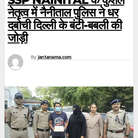
नेतृत्व में नैनीताल पुलिस ने धर
दबोची दिल्ली के बंटी-बबली की
जोड़ी
By
jantanama.com