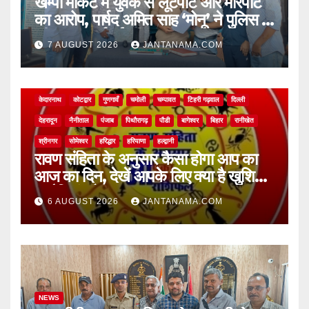
खम्पा मार्केट में युवक से लूटपाट और मारपीट
का आरोप, पार्षद अमित साह ‘मोनू’ ने पुलिस से
की सख्त कार्रवाई की मांग
7 AUGUST 2026
JANTANAMA.COM
NEWS
अल्मोड़ा
असम
आगरा
उत्तर प्रदेश
उत्तराखंड
ऊधम सिंह नगर
केदारनाथ
कोटद्वार
गुणगावँ
चमोली
चम्पावत
टिहरी गढ़वाल
दिल्ली
देहरादून
नैनीताल
पंजाब
पिथौरागढ़
पौडी
बागेश्वर
बिहार
रानीखेत
श्रीनगर
सोमेश्वर
हरिद्धार
हरियाणा
हल्द्वानी
रावण संहिता के अनुसार कैसा होगा आप का
आज का दिन, देखें आपके लिए क्या है खुशियां,
चुनौतियां और नए अवसर
6 AUGUST 2026
JANTANAMA.COM
NEWS