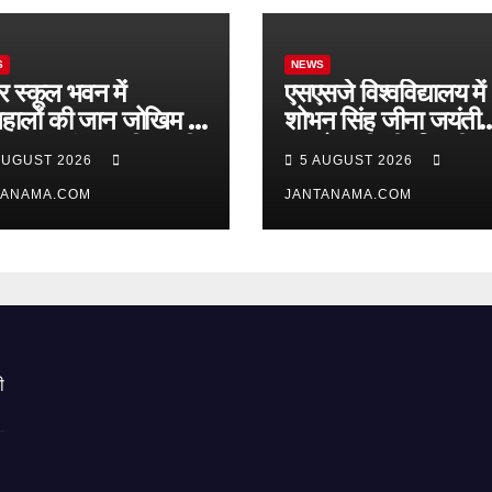
S
NEWS
र स्कूल भवन में
एसएसजे विश्वविद्यालय में
हालों की जान जोखिम में,
शोभन सिंह जीना जयंती
ताहाल आंगनबाड़ी पर भी
समारोह, पी.सी. तिवारी 
AUGUST 2026
5 AUGUST 2026
ं जागा प्रशासन
मेधावी छात्र हुए सम्मानित
TANAMA.COM
JANTANAMA.COM
ी