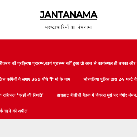
JANTANAMA
भ्रष्टाचारियों का पंचनामा
करण की प्रक्रिया प्रारम्भ,कार्य प्रारम्भ नहीं हुआ तो आज से कार्यस्थल ही उनका 
लिस कर्मियों ने लगाए 369 पौधे 🌴 मां के नाम
चोरगलिया पुलिस द्वारा 24 घण्टे 
 राशिफल ‘ग्रहों की स्थिति’
द्वाराहाट बीडीसी बैठक में विकास मुद्दों पर गंभीर
तर्क रहने की अपील