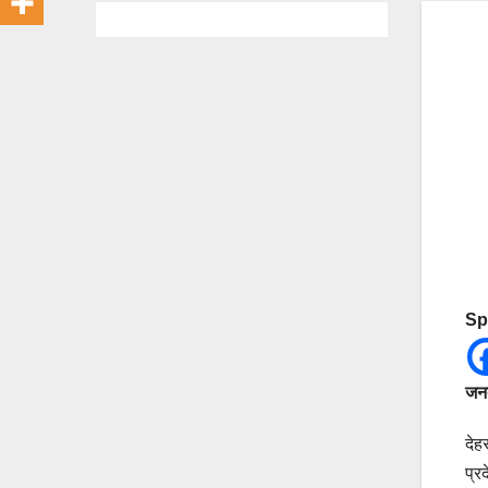
Sp
जनत
देह
प्र