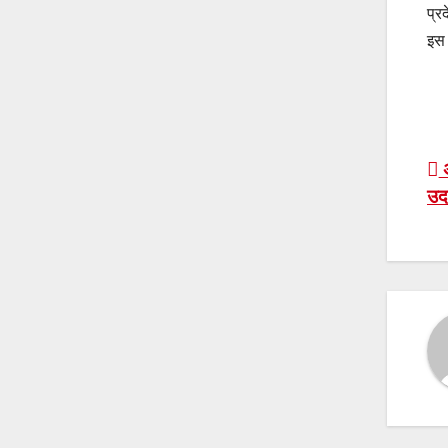
प्र
इस 
P
अ
उदा
n