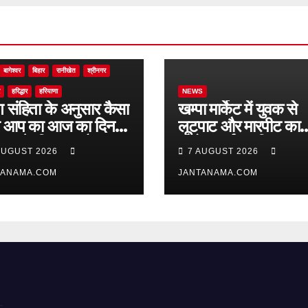
ंड
ऊधम सिंह नगर
केदारनाथ
कोटद्वार
चमोली
चम्पावत
टिहरी गढ़वाल
देहरादून
नैनीताल
पंजाब
पिथौरागढ़
बागेश्वर
बिहार
रानीखेत
श्रीनगर
हरिद्धार
हरियाणा
NEWS
ण संहिता के अनुसार कैसा
खम्पा मार्केट में युवक से
ा आप का आज का दिन,
लूटपाट और मारपीट का
ं आपके लिए क्या है
आरोप, पार्षद अमित साह
AUGUST 2026
7 AUGUST 2026
यां, चुनौतियां और नए
‘मोनू’ ने पुलिस से की सख
सर
TANAMA.COM
कार्रवाई की मांग
JANTANAMA.COM