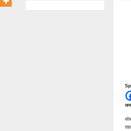
Sp
जनत
सोब
तहत