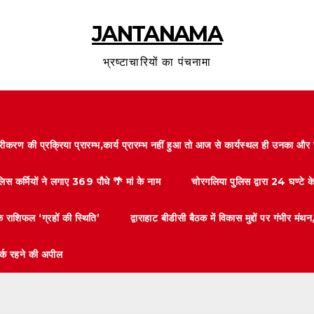
JANTANAMA
भ्रष्टाचारियों का पंचनामा
करण की प्रक्रिया प्रारम्भ,कार्य प्रारम्भ नहीं हुआ तो आज से कार्यस्थल ही उनका 
लिस कर्मियों ने लगाए 369 पौधे 🌴 मां के नाम
चोरगलिया पुलिस द्वारा 24 घण्टे 
 राशिफल ‘ग्रहों की स्थिति’
द्वाराहाट बीडीसी बैठक में विकास मुद्दों पर गंभीर
तर्क रहने की अपील