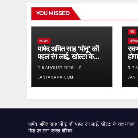
उत्तराख
YOU MISSED
गुणगावँ
दिल्ली
पौडी
NEWS
सोमेश्वर
पार्षद अमित साह ‘मोनू’ की
राव
पहल रंग लाई, खोल्टा के
होग
खतरनाक मोड़ पर लगा क्रश
देखे
8 AUGUST 2026
7 
बैरियर
खुशि
JANTANAMA.COM
अव
JAN
पार्षद अमित साह ‘मोनू’ की पहल रंग लाई, खोल्टा के खतरनाक
मोड़ पर लगा क्रश बैरियर