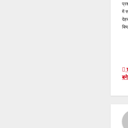
प्र
में
देह
बिष
P
श
बन
n