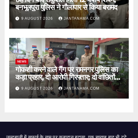
बनभूलपुरा पुलिस ने गौलापार से किया बरामद
9 AUGUST 2026
JANTANAMA.COM
NEWS
गोकशी करने वाले गैंग पर रामनगर पुलिस का
कड़ा प्रहार, दो आरोपी गिरफ्तार; दो वांछितों
की तलाश जारी
9 AUGUST 2026
JANTANAMA.COM
जल्दबाजी में सफाई के नाम पर कूड़ादान हटाया, एक सप्ताह बाद भी टूटे