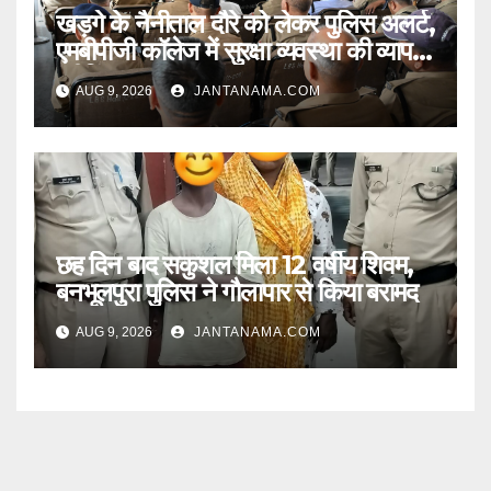
खड़गे के नैनीताल दौरे को लेकर पुलिस अलर्ट,
एमबीपीजी कॉलेज में सुरक्षा व्यवस्था की व्यापक
ब्रीफिंग
AUG 9, 2026
JANTANAMA.COM
छह दिन बाद सकुशल मिला 12 वर्षीय शिवम,
बनभूलपुरा पुलिस ने गौलापार से किया बरामद
AUG 9, 2026
JANTANAMA.COM