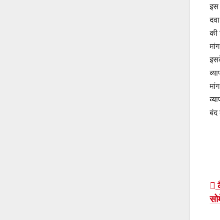
इस 
दवा
की 
मां
इसक
व्य
मां
व्य
बंद
P
क
सोम
n