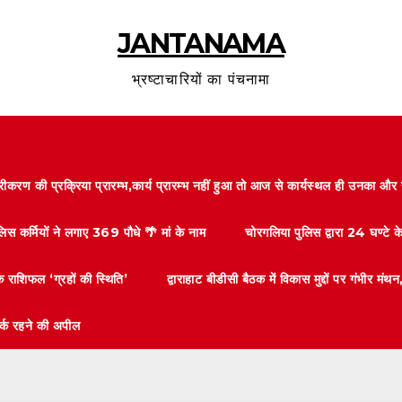
JANTANAMA
भ्रष्टाचारियों का पंचनामा
करण की प्रक्रिया प्रारम्भ,कार्य प्रारम्भ नहीं हुआ तो आज से कार्यस्थल ही उनका 
लिस कर्मियों ने लगाए 369 पौधे 🌴 मां के नाम
चोरगलिया पुलिस द्वारा 24 घण्टे 
 राशिफल ‘ग्रहों की स्थिति’
द्वाराहाट बीडीसी बैठक में विकास मुद्दों पर गंभीर
तर्क रहने की अपील