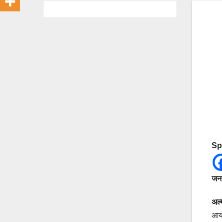
Sp
जनत
अल्
आयो