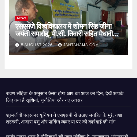
NEWS
एसएसजे विश्वविद्यालय में शोभन सिंह जीना
जयंती समारोह, पी.सी. तिवारी सहित मेधावी
छात्र हुए सम्मानित
5 AUGUST 2026
JANTANAMA.COM
रावण संहिता के अनुसार कैसा होगा आप का आज का दिन, देखें आपके
लिए क्या है खुशियां, चुनौतियां और नए अवसर
श्रमजीवी पत्रकार यूनियन ने एसएसपी से उठाए जनहित के मुद्दे, नशा
तस्करी, आवारा पशु और पार्किंग व्यवस्था पर की कार्रवाई की मांग
जर्जर स्कूल भवन में नौनिहालों की जान जोखिम में, खस्ताहाल आंगनबाड़ी