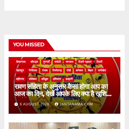
YOU MISSED
NEWS
अल्मोड़ा
असम
आगरा
उत्तर प्रदेश
उत्तराखंड
ऊधम सिंह नगर
केदारनाथ
कोटद्वार
गुणगावँ
चमोली
चम्पावत
टिहरी गढ़वाल
दिल्ली
देहरादून
नैनीताल
पंजाब
पिथौरागढ़
पौडी
बागेश्वर
बिहार
रानीखेत
श्रीनगर
सोमेश्वर
हरिद्धार
हरियाणा
हल्द्वानी
रावण संहिता के अनुसार कैसा होगा आप का
आज का दिन, देखें आपके लिए क्या है खुशियां,
चुनौतियां और नए अवसर
6 AUGUST 2026
JANTANAMA.COM