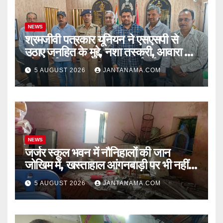
NEWS
श्रमजीवी पत्रकार यूनियन ने एसएसपी से
उठाए जनहित के मुद्दे, नशा तस्करी, आवारा पशु
और पार्किंग व्यवस्था पर की कार्रवाई की मांग
5 AUGUST 2026
JANTANAMA.COM
NEWS
जर्जर स्कूल भवन में नौनिहालों की जान
जोखिम में, खस्ताहाल आंगनबाड़ी पर भी नहीं
जागा प्रशासन
5 AUGUST 2026
JANTANAMA.COM