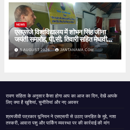
NEWS
एसएसजे विश्वविद्यालय में शोभन सिंह जीना
जयंती समारोह, पी.सी. तिवारी सहित मेधावी
छात्र हुए सम्मानित
5 AUGUST 2026
JANTANAMA.COM
रावण संहिता के अनुसार कैसा होगा आप का आज का दिन, देखें आपके
लिए क्या है खुशियां, चुनौतियां और नए अवसर
श्रमजीवी पत्रकार यूनियन ने एसएसपी से उठाए जनहित के मुद्दे, नशा
तस्करी, आवारा पशु और पार्किंग व्यवस्था पर की कार्रवाई की मांग