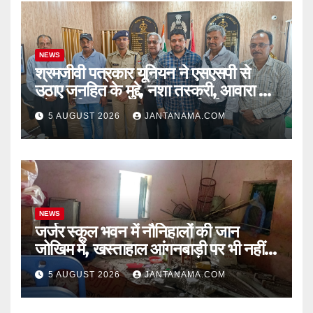
NEWS
श्रमजीवी पत्रकार यूनियन ने एसएसपी से
उठाए जनहित के मुद्दे, नशा तस्करी, आवारा पशु
और पार्किंग व्यवस्था पर की कार्रवाई की मांग
5 AUGUST 2026
JANTANAMA.COM
NEWS
जर्जर स्कूल भवन में नौनिहालों की जान
जोखिम में, खस्ताहाल आंगनबाड़ी पर भी नहीं
जागा प्रशासन
5 AUGUST 2026
JANTANAMA.COM