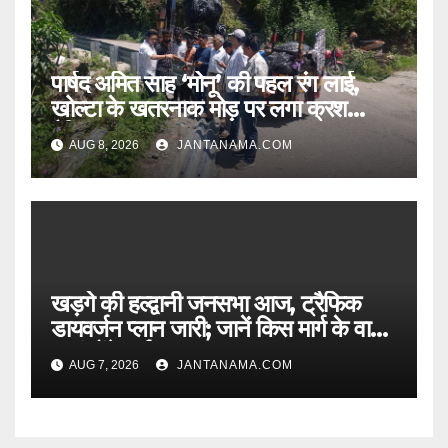
पार्षद अमित साह ‘मोनू’ की पहल रंग लाई,
खोल्टा के खतरनाक मोड़ पर लगा क्रश
बैरियर
AUG 8, 2026
JANTANAMA.COM
खड़गे की हल्द्वानी जनसभा आज, ट्रैफिक
डायवर्जन प्लान जारी; जानें किस मार्ग के वाहन
कहां होंगे पार्क
AUG 7, 2026
JANTANAMA.COM