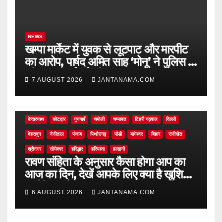
NEWS
खम्पा मार्केट में युवक से लूटपाट और मारपीट
का आरोप, पार्षद अमित साह ‘मोनू’ ने पुलिस से
की सख्त कार्रवाई की मांग
7 AUGUST 2026
JANTANAMA.COM
NEWS
अल्मोड़ा
असम
आगरा
उत्तर प्रदेश
उत्तराखंड
ऊधम सिंह नगर
केदारनाथ
कोटद्वार
गुणगावँ
चमोली
चम्पावत
टिहरी गढ़वाल
दिल्ली
देहरादून
नैनीताल
पंजाब
पिथौरागढ़
पौडी
बागेश्वर
बिहार
रानीखेत
श्रीनगर
सोमेश्वर
हरिद्धार
हरियाणा
हल्द्वानी
रावण संहिता के अनुसार कैसा होगा आप का
आज का दिन, देखें आपके लिए क्या है खुशियां,
चुनौतियां और नए अवसर
6 AUGUST 2026
JANTANAMA.COM