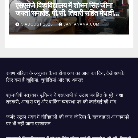
एसएसजे विश्वविद्यालय में शोभन सिंह जीना
जयंती समारोह, पी.सी. तिवारी सहित मेधावी
छात्र हुए सम्मानित
5 AUGUST 2026
JANTANAMA.COM
रावण संहिता के अनुसार कैसा होगा आप का आज का दिन, देखें आपके
लिए क्या है खुशियां, चुनौतियां और नए अवसर
श्रमजीवी पत्रकार यूनियन ने एसएसपी से उठाए जनहित के मुद्दे, नशा
तस्करी, आवारा पशु और पार्किंग व्यवस्था पर की कार्रवाई की मांग
जर्जर स्कूल भवन में नौनिहालों की जान जोखिम में, खस्ताहाल आंगनबाड़ी
पर भी नहीं जागा प्रशासन