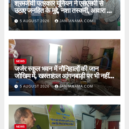
श्रमजीवी पत्रकार यूनियन ने एसएसपी से
उठाए जनहित के मुद्दे, नशा तस्करी, आवारा पशु
और पार्किंग व्यवस्था पर की कार्रवाई की मांग
5 AUGUST 2026
JANTANAMA.COM
NEWS
जर्जर स्कूल भवन में नौनिहालों की जान
जोखिम में, खस्ताहाल आंगनबाड़ी पर भी नहीं
जागा प्रशासन
5 AUGUST 2026
JANTANAMA.COM
NEWS