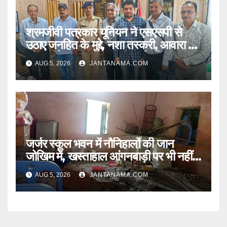
श्रमजीवी पत्रकार यूनियन ने एसएसपी से
उठाए जनहित के मुद्दे, नशा तस्करी, आवारा पशु
और पार्किंग व्यवस्था पर की कार्रवाई की मांग
AUG 5, 2026
JANTANAMA.COM
जर्जर स्कूल भवन में नौनिहालों की जान
जोखिम में, खस्ताहाल आंगनबाड़ी पर भी नहीं
जागा प्रशासन
AUG 5, 2026
JANTANAMA.COM