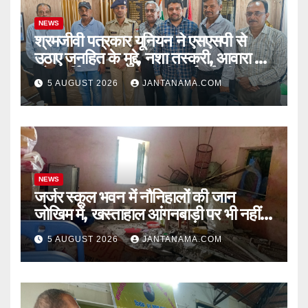
NEWS
श्रमजीवी पत्रकार यूनियन ने एसएसपी से
उठाए जनहित के मुद्दे, नशा तस्करी, आवारा पशु
और पार्किंग व्यवस्था पर की कार्रवाई की मांग
5 AUGUST 2026
JANTANAMA.COM
NEWS
जर्जर स्कूल भवन में नौनिहालों की जान
जोखिम में, खस्ताहाल आंगनबाड़ी पर भी नहीं
जागा प्रशासन
5 AUGUST 2026
JANTANAMA.COM