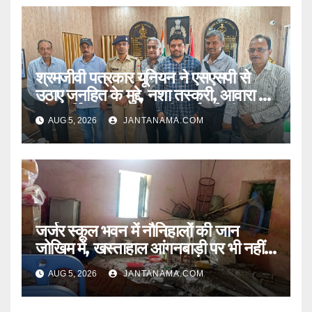
श्रमजीवी पत्रकार यूनियन ने एसएसपी से
उठाए जनहित के मुद्दे, नशा तस्करी, आवारा पशु
और पार्किंग व्यवस्था पर की कार्रवाई की मांग
AUG 5, 2026
JANTANAMA.COM
जर्जर स्कूल भवन में नौनिहालों की जान
जोखिम में, खस्ताहाल आंगनबाड़ी पर भी नहीं
जागा प्रशासन
AUG 5, 2026
JANTANAMA.COM