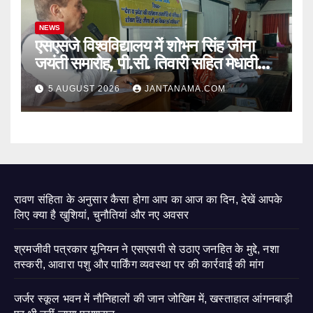
NEWS
एसएसजे विश्वविद्यालय में शोभन सिंह जीना
जयंती समारोह, पी.सी. तिवारी सहित मेधावी
छात्र हुए सम्मानित
5 AUGUST 2026
JANTANAMA.COM
रावण संहिता के अनुसार कैसा होगा आप का आज का दिन, देखें आपके
लिए क्या है खुशियां, चुनौतियां और नए अवसर
श्रमजीवी पत्रकार यूनियन ने एसएसपी से उठाए जनहित के मुद्दे, नशा
तस्करी, आवारा पशु और पार्किंग व्यवस्था पर की कार्रवाई की मांग
जर्जर स्कूल भवन में नौनिहालों की जान जोखिम में, खस्ताहाल आंगनबाड़ी