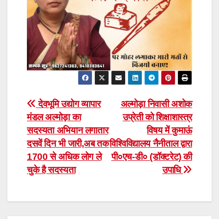
Post
देवभूमि उद्योग व्यापार
अल्मोड़ा निवासी अशोक
मंडल अल्मोड़ा का
उप्रेती को शिक्षाशास्त्र
navigation
सदस्यता अभियान लगातार
विषय में कुमाऊं
दसवें दिन भी जारी,अब तक
विश्विविद्यालय नैनीताल द्वारा
1700 से अधिक लोग ले
पी०एच-डी० (डॉक्टरेट) की
चुके है सदस्यता
उपाधि