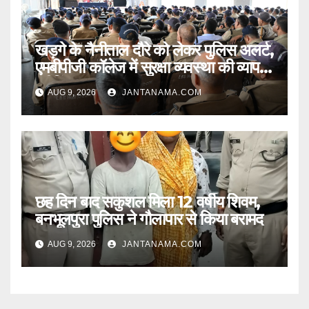
खड़गे के नैनीताल दौरे को लेकर पुलिस अलर्ट,
एमबीपीजी कॉलेज में सुरक्षा व्यवस्था की व्यापक
ब्रीफिंग
AUG 9, 2026
JANTANAMA.COM
छह दिन बाद सकुशल मिला 12 वर्षीय शिवम,
बनभूलपुरा पुलिस ने गौलापार से किया बरामद
AUG 9, 2026
JANTANAMA.COM