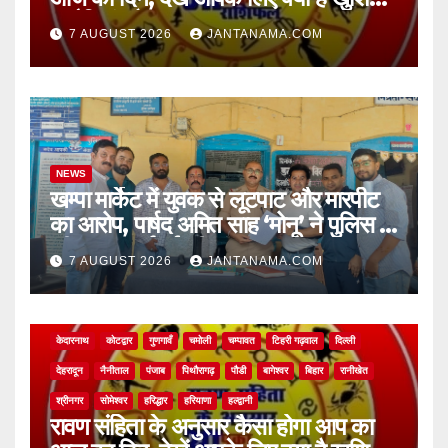
चुनौतियां और नए अवसर
7 AUGUST 2026
JANTANAMA.COM
NEWS
खम्पा मार्केट में युवक से लूटपाट और मारपीट
का आरोप, पार्षद अमित साह ‘मोनू’ ने पुलिस से
की सख्त कार्रवाई की मांग
7 AUGUST 2026
JANTANAMA.COM
NEWS
अल्मोड़ा
असम
आगरा
उत्तर प्रदेश
उत्तराखंड
ऊधम सिंह नगर
केदारनाथ
कोटद्वार
गुणगावँ
चमोली
चम्पावत
टिहरी गढ़वाल
दिल्ली
देहरादून
नैनीताल
पंजाब
पिथौरागढ़
पौडी
बागेश्वर
बिहार
रानीखेत
श्रीनगर
सोमेश्वर
हरिद्धार
हरियाणा
हल्द्वानी
रावण संहिता के अनुसार कैसा होगा आप का